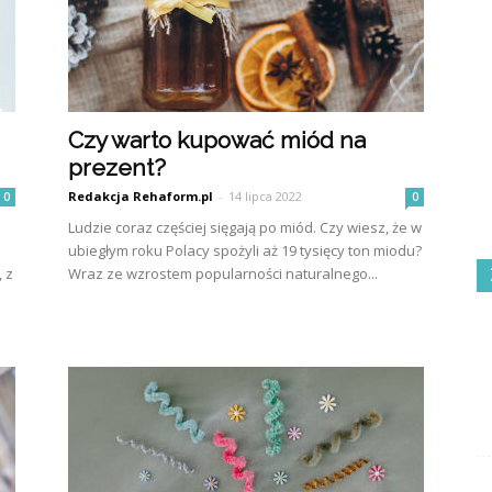
Czy warto kupować miód na
prezent?
Redakcja Rehaform.pl
-
14 lipca 2022
0
0
Ludzie coraz częściej sięgają po miód. Czy wiesz, że w
ubiegłym roku Polacy spożyli aż 19 tysięcy ton miodu?
 z
Wraz ze wzrostem popularności naturalnego...