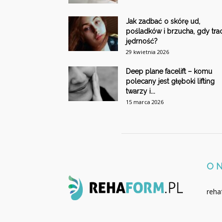
Jak zadbać o skórę ud,
pośladków i brzucha, gdy trac
jędrność?
29 kwietnia 2026
Deep plane facelift – komu
polecany jest głęboki lifting
twarzy i...
15 marca 2026
O 
reha