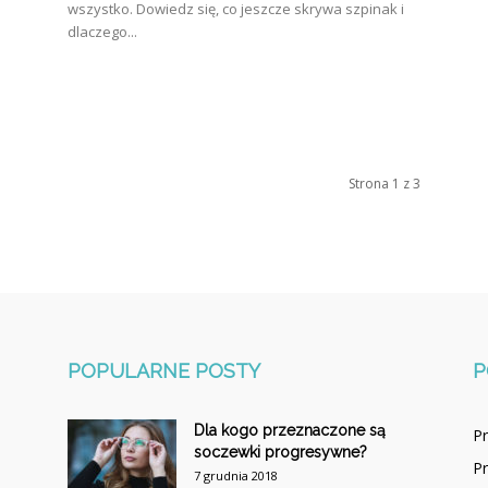
wszystko. Dowiedz się, co jeszcze skrywa szpinak i
dlaczego...
Strona 1 z 3
POPULARNE POSTY
P
Dla kogo przeznaczone są
P
soczewki progresywne?
P
7 grudnia 2018