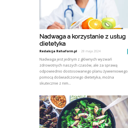
Nadwaga a korzystanie z usług
dietetyka
Redakcja Rehaform.pl
-
28 maja 2024
Nadwaga jest jednym z głównych wyzwań
zdrowotnych naszych czasów, ale za sprawą
odpowiednio dostosowanego planu żywieniowego,
pomocą doświadczonego dietetyka, można
skutecznie z nim...