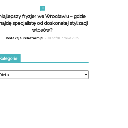
0
Najlepszy fryzjer we Wrocławiu – gdzie
najdę specjalistę od doskonałej stylizacji
włosów?
Redakcja Rehaform.pl
-
30 października 2025
Kategorie
tegorie