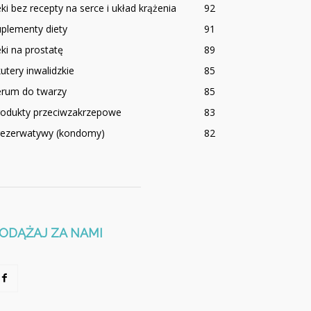
ki bez recepty na serce i układ krążenia
92
plementy diety
91
ki na prostatę
89
utery inwalidzkie
85
erum do twarzy
85
rodukty przeciwzakrzepowe
83
rezerwatywy (kondomy)
82
ODĄŻAJ ZA NAMI