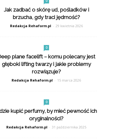
0
Jak zadbać o skórę ud, pośladków i
brzucha, gdy traci jędrność?
Redakcja Rehaform.pl
-
29 kwietnia 2026
0
eep plane facelift – komu polecany jest
głęboki lifting twarzy i jakie problemy
rozwiązuje?
Redakcja Rehaform.pl
-
15 marca 2026
0
dzie kupić perfumy, by mieć pewność ich
oryginalności?
Redakcja Rehaform.pl
-
31 października 2025