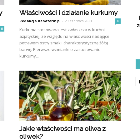
y
Właściwości i działanie kurkumy
Redakcja Rehaform.pl
-
29 czerwca 2021
0
z
0
Kurkuma stosowana jest zwłaszcza w kuchni
azjatyckiej, ze względu na właściwości nadające
potrawom ostry smak i charakterystyczną żółtą
barwę. Pierwsze wzmianki o zastosowaniu
kurkumy...
Ka
Jakie właściwości ma oliwa z
oliwek?