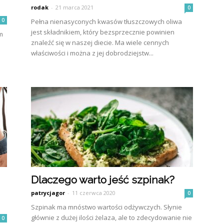
rodak
-
21 marca 2021
0
0
Pełna nienasyconych kwasów tłuszczowych oliwa
jest składnikiem, który bezsprzecznie powinien
m
znaleźć się w naszej diecie. Ma wiele cennych
właściwości i można z jej dobrodziejstw...
Dlaczego warto jeść szpinak?
patrycjagor
-
11 czerwca 2020
0
Szpinak ma mnóstwo wartości odżywczych. Słynie
głównie z dużej ilości żelaza, ale to zdecydowanie nie
0