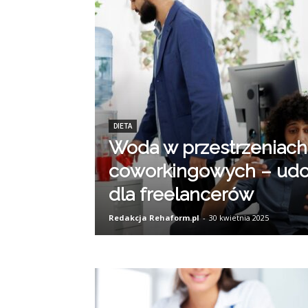
DIETA
Woda w przestrzeniach
coworkingowych – udo
dla freelancerów
Redakcja Rehaform.pl
-
30 kwietnia 2025