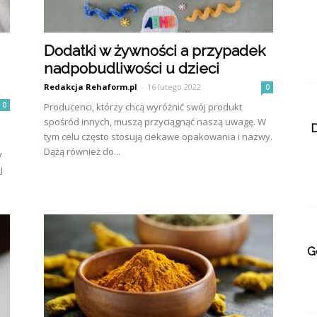
Dodatki w żywności a przypadek
nadpobudliwości u dzieci
Redakcja Rehaform.pl
-
16 lutego 2022
0
0
Producenci, którzy chcą wyróżnić swój produkt
spośród innych, muszą przyciągnąć naszą uwagę. W
D
tym celu często stosują ciekawe opakowania i nazwy.
Dążą również do...
y
j
G