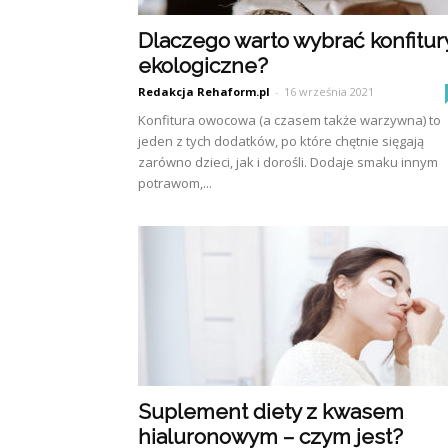
Dlaczego warto wybrać konfitur
ekologiczne?
Redakcja Rehaform.pl
-
16 września 2021
Konfitura owocowa (a czasem także warzywna) to
jeden z tych dodatków, po które chętnie sięgają
zarówno dzieci, jak i dorośli. Dodaje smaku innym
potrawom,...
Suplement diety z kwasem
hialuronowym – czym jest?