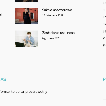
Le
Su
Suknie wieczorowe
i
16 listopada 2019
Le
Sk
S
Zasłanianie ust i nosa
P
6 grudnia 2020
P
NAS
P
form.pl to portal prozdrowotny