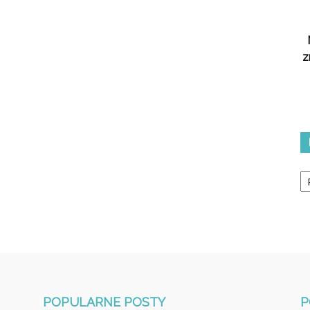
z
Ka
POPULARNE POSTY
P