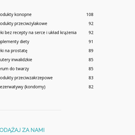
rodukty konopne
108
rodukty przeciwżylakowe
92
ki bez recepty na serce i układ krążenia
92
plementy diety
91
ki na prostatę
89
utery inwalidzkie
85
erum do twarzy
85
rodukty przeciwzakrzepowe
83
rezerwatywy (kondomy)
82
ODĄŻAJ ZA NAMI