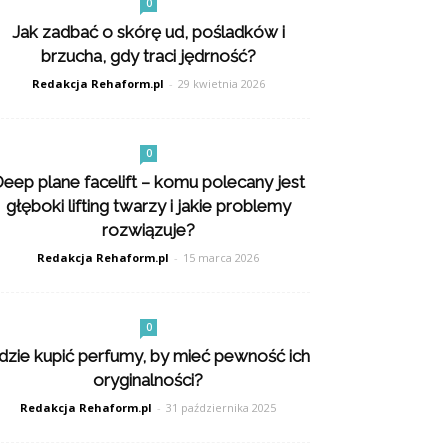
0
Jak zadbać o skórę ud, pośladków i
brzucha, gdy traci jędrność?
Redakcja Rehaform.pl
-
29 kwietnia 2026
0
eep plane facelift – komu polecany jest
głęboki lifting twarzy i jakie problemy
rozwiązuje?
Redakcja Rehaform.pl
-
15 marca 2026
0
dzie kupić perfumy, by mieć pewność ich
oryginalności?
Redakcja Rehaform.pl
-
31 października 2025