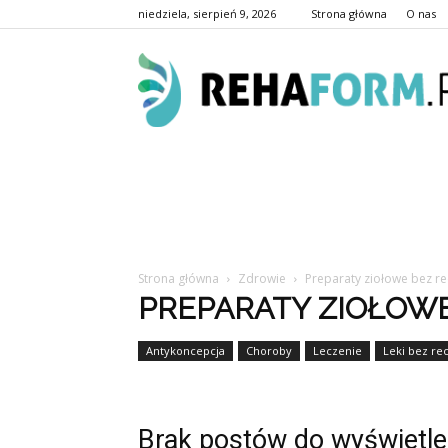
niedziela, sierpień 9, 2026
Strona główna
O nas
Strona główna
Zdrowie
Preparaty ziołowe bez r
PREPARATY ZIOŁOWE
Antykoncepcja
Choroby
Leczenie
Leki bez rec
Brak postów do wyświetle