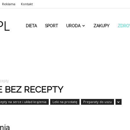
Reklama
Kontakt
www.rehaform.pl
DIETA
SPORT
URODA
ZAKUPY
ZDRO
ecepty
 BEZ RECEPTY
epty na serce i układ krążenia
Leki na prostatę
Preparaty do uszu
nia