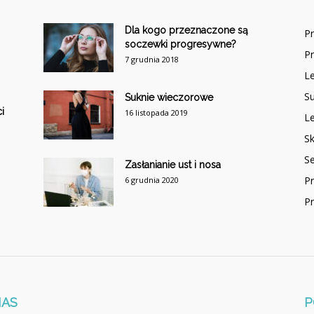
Dla kogo przeznaczone są
P
soczewki progresywne?
P
7 grudnia 2018
Le
Su
Suknie wieczorowe
i
16 listopada 2019
Le
Sk
S
Zasłanianie ust i nosa
P
6 grudnia 2020
P
NAS
P