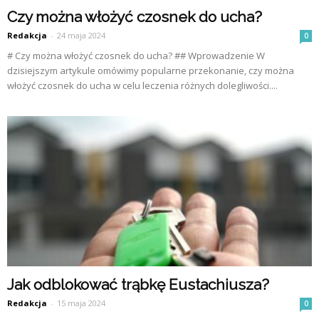
Czy można włożyć czosnek do ucha?
Redakcja
-
24 maja 2024
0
# Czy można włożyć czosnek do ucha? ## Wprowadzenie W
dzisiejszym artykule omówimy popularne przekonanie, czy można
włożyć czosnek do ucha w celu leczenia różnych dolegliwości....
Jak odblokować trąbkę Eustachiusza?
Redakcja
-
15 maja 2024
0