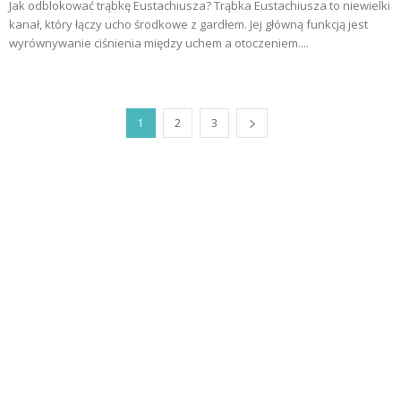
Jak odblokować trąbkę Eustachiusza? Trąbka Eustachiusza to niewielki
kanał, który łączy ucho środkowe z gardłem. Jej główną funkcją jest
wyrównywanie ciśnienia między uchem a otoczeniem....
1
2
3