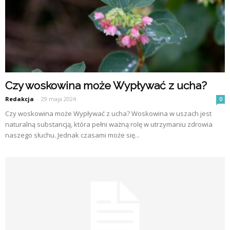
Czy woskowina może Wypływać z ucha?
Redakcja
-
29 maja 2024
0
Czy woskowina może Wypływać z ucha? Woskowina w uszach jest
naturalną substancją, która pełni ważną rolę w utrzymaniu zdrowia
naszego słuchu. Jednak czasami może się...