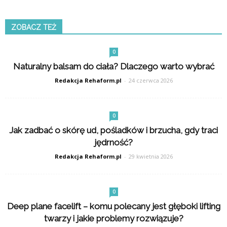
ZOBACZ TEŻ
0
Naturalny balsam do ciała? Dlaczego warto wybrać
Redakcja Rehaform.pl
-
24 czerwca 2026
0
Jak zadbać o skórę ud, pośladków i brzucha, gdy traci
jędrność?
Redakcja Rehaform.pl
-
29 kwietnia 2026
0
Deep plane facelift – komu polecany jest głęboki lifting
twarzy i jakie problemy rozwiązuje?