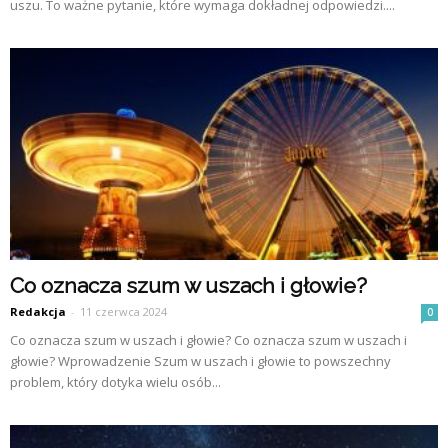
uszu. To ważne pytanie, które wymaga dokładnej odpowiedzi....
Co oznacza szum w uszach i głowie?
Redakcja
-
11 czerwca 2024
0
Co oznacza szum w uszach i głowie? Co oznacza szum w uszach i
głowie? Wprowadzenie Szum w uszach i głowie to powszechny
problem, który dotyka wielu osób...