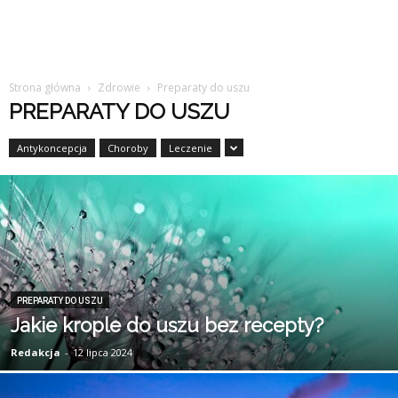
Strona główna
Zdrowie
Preparaty do uszu
PREPARATY DO USZU
Antykoncepcja
Choroby
Leczenie
PREPARATY DO USZU
Jakie krople do uszu bez recepty?
Redakcja
-
12 lipca 2024