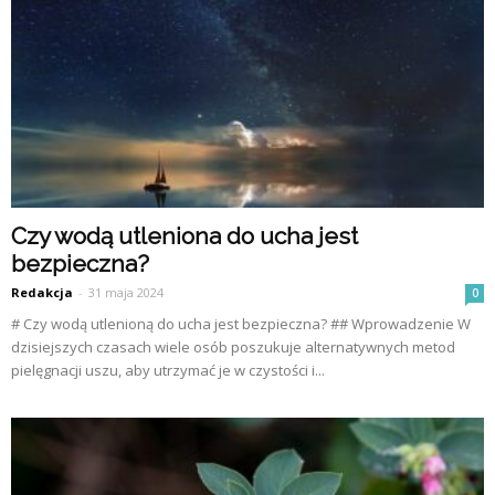
Czy wodą utleniona do ucha jest
bezpieczna?
Redakcja
-
31 maja 2024
0
# Czy wodą utlenioną do ucha jest bezpieczna? ## Wprowadzenie W
dzisiejszych czasach wiele osób poszukuje alternatywnych metod
pielęgnacji uszu, aby utrzymać je w czystości i...