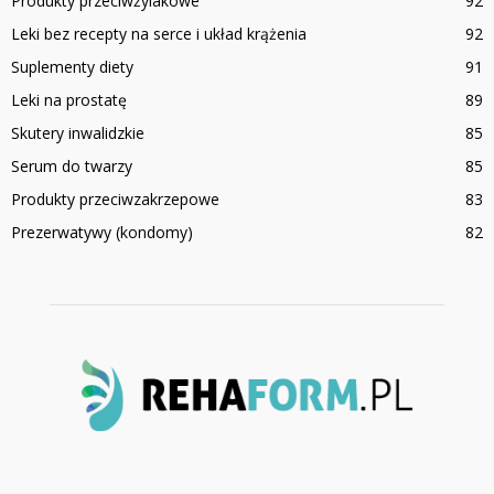
Produkty przeciwżylakowe
92
Leki bez recepty na serce i układ krążenia
92
Suplementy diety
91
Leki na prostatę
89
Skutery inwalidzkie
85
Serum do twarzy
85
Produkty przeciwzakrzepowe
83
Prezerwatywy (kondomy)
82