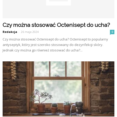
Czy można stosować Octenisept do ucha?
Redakcja
-
26 maja 2024
0
Czy można stosować Octenisept do ucha? Octenisept to popularny
antyseptyk, który jest szeroko stosowany do dezynfekcji skóry.
Jednak czy można go również stosować do ucha?...