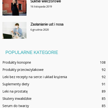
Suknie wieczorowe
16 listopada 2019
Zasłanianie ust i nosa
6 grudnia 2020
POPULARNE KATEGORIE
Produkty konopne
108
Produkty przeciwżylakowe
92
Leki bez recepty na serce i układ krążenia
92
Suplementy diety
91
Leki na prostatę
89
Skutery inwalidzkie
85
Serum do twarzy
85