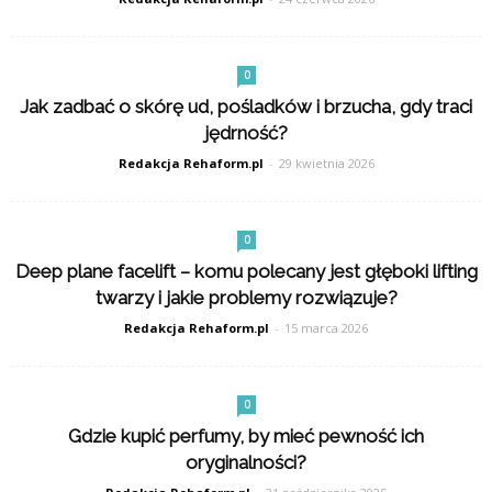
0
Jak zadbać o skórę ud, pośladków i brzucha, gdy traci
jędrność?
Redakcja Rehaform.pl
-
29 kwietnia 2026
0
Deep plane facelift – komu polecany jest głęboki lifting
twarzy i jakie problemy rozwiązuje?
Redakcja Rehaform.pl
-
15 marca 2026
0
Gdzie kupić perfumy, by mieć pewność ich
oryginalności?