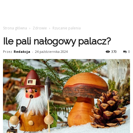
Strona główna
Zdrowie
Rzucanie palenia
Ile pali nałogowy palacz?
Przez
Redakcja
-
24 października 2024
370
0