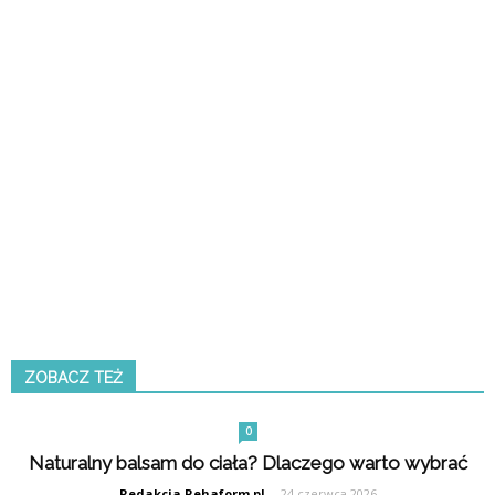
ZOBACZ TEŻ
0
Naturalny balsam do ciała? Dlaczego warto wybrać
Redakcja Rehaform.pl
-
24 czerwca 2026