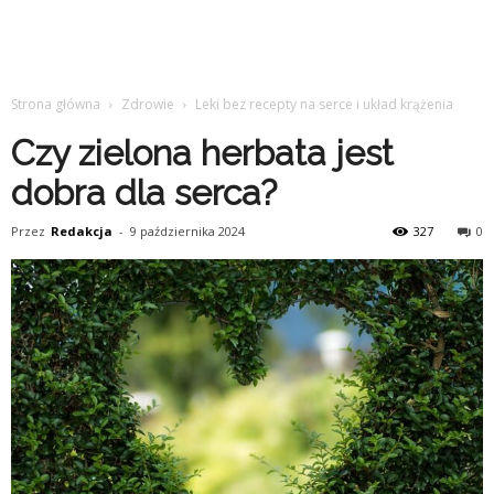
Strona główna
Zdrowie
Leki bez recepty na serce i układ krążenia
Czy zielona herbata jest
dobra dla serca?
Przez
Redakcja
-
9 października 2024
327
0