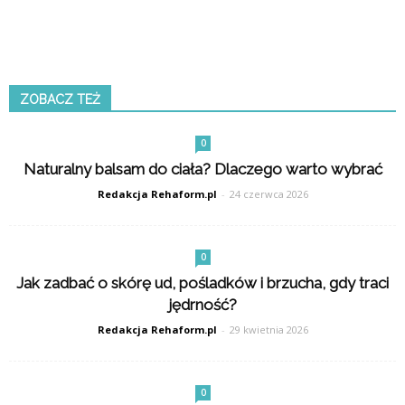
ZOBACZ TEŻ
0
Naturalny balsam do ciała? Dlaczego warto wybrać
Redakcja Rehaform.pl
-
24 czerwca 2026
0
Jak zadbać o skórę ud, pośladków i brzucha, gdy traci
jędrność?
Redakcja Rehaform.pl
-
29 kwietnia 2026
0