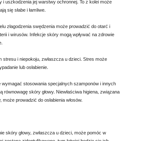
 i uszkodzenia jej warstwy ochronnej. To z kolei może
ą się słabe i łamliwe.
celu złagodzenia swędzenia może prowadzić do otarć i
erii i wirusów. Infekcje skóry mogą wpływać na zdrowie
e.
stresu i niepokoju, zwłaszcza u dzieci. Stres może
padanie lub osłabienie.
że wymagać stosowania specjalnych szamponów i innych
ną równowagę skóry głowy. Niewłaściwa higiena, związana
 może prowadzić do osłabienia włosów.
nie skóry głowy, zwłaszcza u dzieci, może pomóc w
 zostaną zidentyfikowane, tym łatwiej będzie się ich