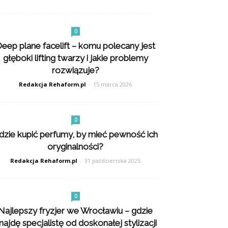
0
eep plane facelift – komu polecany jest
głęboki lifting twarzy i jakie problemy
rozwiązuje?
Redakcja Rehaform.pl
-
15 marca 2026
0
dzie kupić perfumy, by mieć pewność ich
oryginalności?
Redakcja Rehaform.pl
-
31 października 2025
0
Najlepszy fryzjer we Wrocławiu – gdzie
najdę specjalistę od doskonałej stylizacji