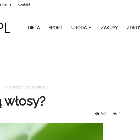
eklama
Kontakt
www.rehaform.pl
DIETA
SPORT
URODA
ZAKUPY
ZDRO
Czy wszy niszczą włosy?
ą włosy?
342
0