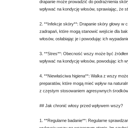
drapanie może prowadzić do podrażnienia skóry
wpływać na kondycję włosów, sprawiając, że staj
2. **Infekcje skóry**: Drapanie skóry głowy w 
zadrapań, które mogą stanowić wejście dla bakt
włosów, osłabiając je i powodując ich wypadani
3. **Stres**: Obecność wszy może być źródłem 
wpływać na kondycję włosów, powodując ich wy
4. **Niewłaściwa higiena**: Walka z wszy mo
preparatów, które mogą mieć wpływ na natural
z częstym stosowaniem agresywnych środków,
## Jak chronić włosy przed wpływem wszy?
1. **Regularne badanie**: Regularne sprawdza
wykryciu wszy na wczesnym etapie. Im szybciej