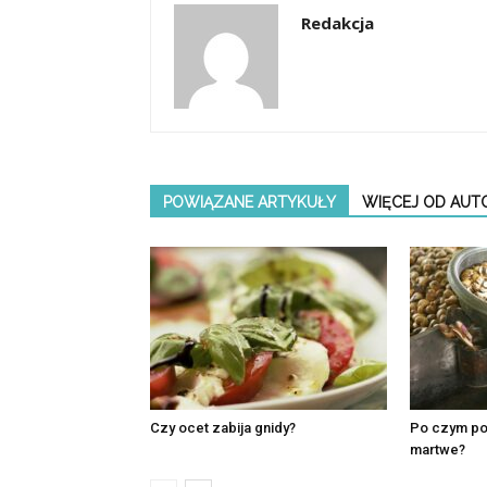
Redakcja
POWIĄZANE ARTYKUŁY
WIĘCEJ OD AUT
Czy ocet zabija gnidy?
Po czym po
martwe?