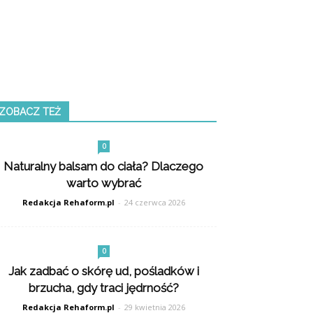
ZOBACZ TEŻ
0
Naturalny balsam do ciała? Dlaczego
warto wybrać
Redakcja Rehaform.pl
-
24 czerwca 2026
0
Jak zadbać o skórę ud, pośladków i
brzucha, gdy traci jędrność?
Redakcja Rehaform.pl
-
29 kwietnia 2026