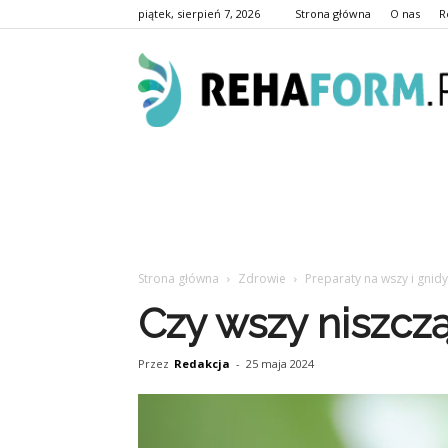
piątek, sierpień 7, 2026
Strona główna
O nas
R
Strona główna
Zdrowie
Preparaty na wszy i gnidy
Czy wszy niszcz
Przez
Redakcja
-
25 maja 2024