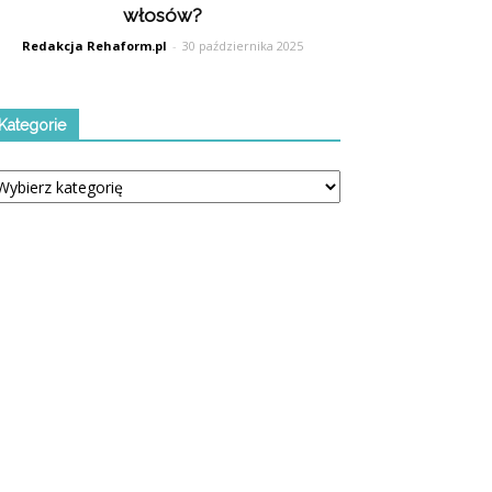
włosów?
Redakcja Rehaform.pl
-
30 października 2025
Kategorie
tegorie