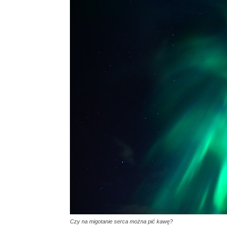
Czy na migotanie serca można pić kawę?