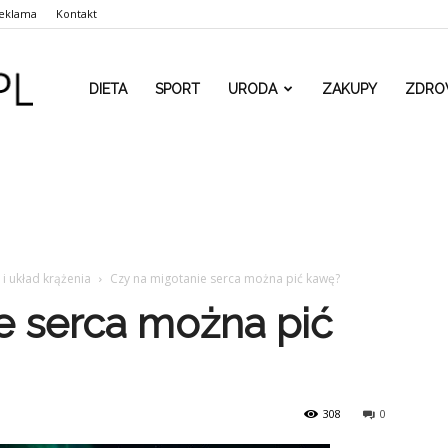
eklama
Kontakt
www.rehaform.pl
DIETA
SPORT
URODA
ZAKUPY
ZDRO
 i układ krążenia
Czy na migotanie serca można pić kawę?
e serca można pić
308
0