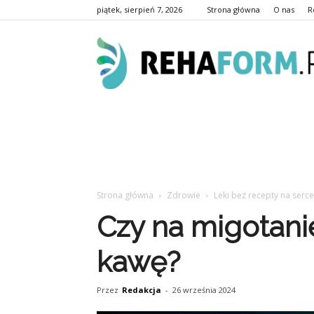
piątek, sierpień 7, 2026
Strona główna
O nas
R
Strona główna
Zdrowie
Leki bez recepty na serce
Czy na migotani
kawę?
Przez
Redakcja
-
26 września 2024