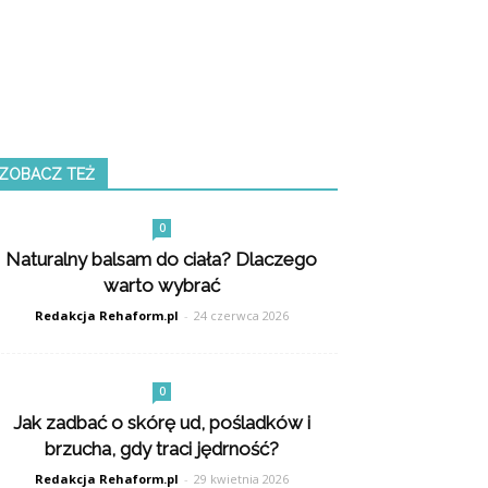
ZOBACZ TEŻ
0
Naturalny balsam do ciała? Dlaczego
warto wybrać
Redakcja Rehaform.pl
-
24 czerwca 2026
0
Jak zadbać o skórę ud, pośladków i
brzucha, gdy traci jędrność?
Redakcja Rehaform.pl
-
29 kwietnia 2026