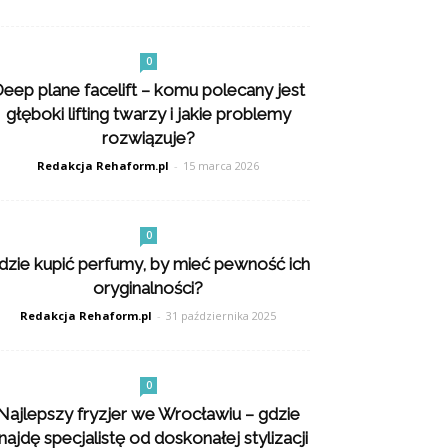
0
eep plane facelift – komu polecany jest
głęboki lifting twarzy i jakie problemy
rozwiązuje?
Redakcja Rehaform.pl
-
15 marca 2026
0
dzie kupić perfumy, by mieć pewność ich
oryginalności?
Redakcja Rehaform.pl
-
31 października 2025
0
Najlepszy fryzjer we Wrocławiu – gdzie
najdę specjalistę od doskonałej stylizacji