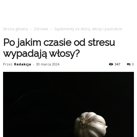
Strona główna
Zdrowie
Suplementy na skórę, włosy i paznokcie
Po jakim czasie od stresu
wypadają włosy?
Przez
Redakcja
-
30 marca 2024
347
0