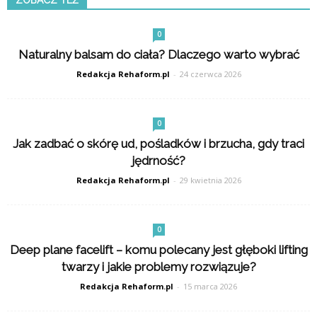
ZOBACZ TEŻ
0
Naturalny balsam do ciała? Dlaczego warto wybrać
Redakcja Rehaform.pl
-
24 czerwca 2026
0
Jak zadbać o skórę ud, pośladków i brzucha, gdy traci
jędrność?
Redakcja Rehaform.pl
-
29 kwietnia 2026
0
Deep plane facelift – komu polecany jest głęboki lifting
twarzy i jakie problemy rozwiązuje?
Redakcja Rehaform.pl
-
15 marca 2026