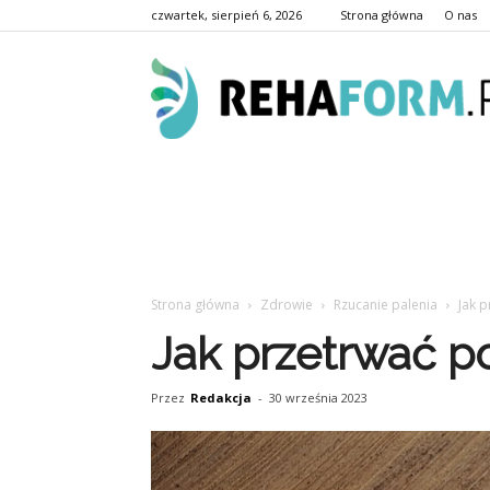
czwartek, sierpień 6, 2026
Strona główna
O nas
Strona główna
Zdrowie
Rzucanie palenia
Jak p
Jak przetrwać po
Przez
Redakcja
-
30 września 2023