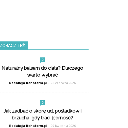
ZOBACZ TEŻ
0
Naturalny balsam do ciała? Dlaczego
warto wybrać
Redakcja Rehaform.pl
-
24 czerwca 2026
0
Jak zadbać o skórę ud, pośladków i
brzucha, gdy traci jędrność?
Redakcja Rehaform.pl
-
29 kwietnia 2026