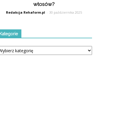
włosów?
Redakcja Rehaform.pl
-
30 października 2025
Kategorie
tegorie