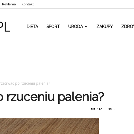
Reklama
Kontakt
www.rehaform.pl
DIETA
SPORT
URODA
ZAKUPY
ZDRO
rzetrwać po rzuceniu palenia?
 rzuceniu palenia?
312
0