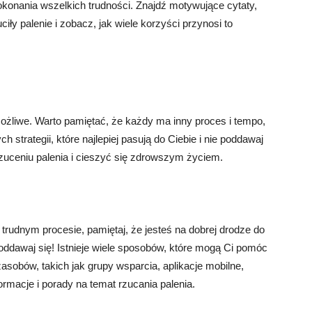
 pokonania wszelkich trudności. Znajdź motywujące cytaty,
uciły palenie i zobacz, jak wiele korzyści przynosi to
 możliwe. Warto pamiętać, że każdy ma inny proces i tempo,
h strategii, które najlepiej pasują do Ciebie i nie poddawaj
 rzuceniu palenia i cieszyć się zdrowszym życiem.
 trudnym procesie, pamiętaj, że jesteś na dobrej drodze do
oddawaj się! Istnieje wiele sposobów, które mogą Ci pomóc
asobów, takich jak grupy wsparcia, aplikacje mobilne,
formacje i porady na temat rzucania palenia.