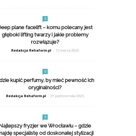
0
eep plane facelift – komu polecany jest
głęboki lifting twarzy i jakie problemy
rozwiązuje?
Redakcja Rehaform.pl
-
15 marca 2026
0
dzie kupić perfumy, by mieć pewność ich
oryginalności?
Redakcja Rehaform.pl
-
31 października 2025
0
Najlepszy fryzjer we Wrocławiu – gdzie
najdę specjalistę od doskonałej stylizacji