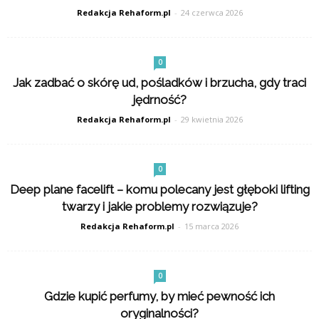
Redakcja Rehaform.pl
-
24 czerwca 2026
0
Jak zadbać o skórę ud, pośladków i brzucha, gdy traci
jędrność?
Redakcja Rehaform.pl
-
29 kwietnia 2026
0
Deep plane facelift – komu polecany jest głęboki lifting
twarzy i jakie problemy rozwiązuje?
Redakcja Rehaform.pl
-
15 marca 2026
0
Gdzie kupić perfumy, by mieć pewność ich
oryginalności?