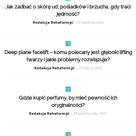
Jak zadbać o skórę ud, pośladków i brzucha, gdy traci
jędrność?
Redakcja Rehaform.pl
-
29 kwietnia 2026
0
Deep plane facelift – komu polecany jest głęboki lifting
twarzy i jakie problemy rozwiązuje?
Redakcja Rehaform.pl
-
15 marca 2026
0
Gdzie kupić perfumy, by mieć pewność ich
oryginalności?
Redakcja Rehaform.pl
-
31 października 2025
0