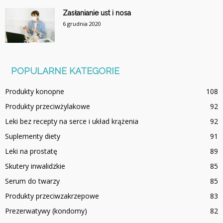
Zasłanianie ust i nosa
6 grudnia 2020
POPULARNE KATEGORIE
Produkty konopne
108
Produkty przeciwżylakowe
92
Leki bez recepty na serce i układ krążenia
92
Suplementy diety
91
Leki na prostatę
89
Skutery inwalidzkie
85
Serum do twarzy
85
Produkty przeciwzakrzepowe
83
Prezerwatywy (kondomy)
82