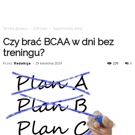
Strona główna
Zdrowie
Suplementy diety
Czy brać BCAA w dni bez
treningu?
Przez
Redakcja
-
29 kwietnia 2024
239
0