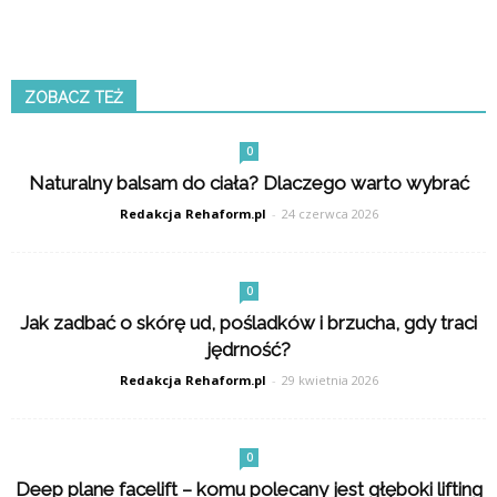
ZOBACZ TEŻ
0
Naturalny balsam do ciała? Dlaczego warto wybrać
Redakcja Rehaform.pl
-
24 czerwca 2026
0
Jak zadbać o skórę ud, pośladków i brzucha, gdy traci
jędrność?
Redakcja Rehaform.pl
-
29 kwietnia 2026
0
Deep plane facelift – komu polecany jest głęboki lifting