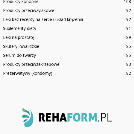
Produkty konopne
108
Produkty przeciwżylakowe
92
Leki bez recepty na serce i układ krążenia
92
Suplementy diety
91
Leki na prostatę
89
Skutery inwalidzkie
85
Serum do twarzy
85
Produkty przeciwzakrzepowe
83
Prezerwatywy (kondomy)
82