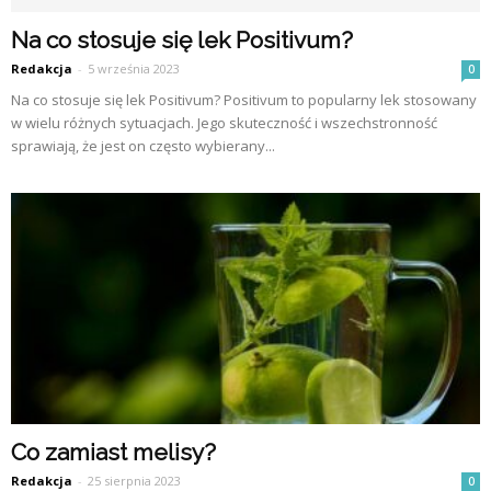
Na co stosuje się lek Positivum?
Redakcja
-
5 września 2023
0
Na co stosuje się lek Positivum? Positivum to popularny lek stosowany
w wielu różnych sytuacjach. Jego skuteczność i wszechstronność
sprawiają, że jest on często wybierany...
Co zamiast melisy?
Redakcja
-
25 sierpnia 2023
0