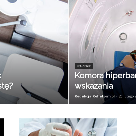
LECZENIE
k
Komora hiperba
stę?
wskazania
Redakcja Rehaform.pl
-
20 lutego 