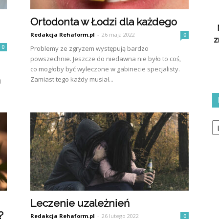
Ortodonta w Łodzi dla każdego
Redakcja Rehaform.pl
-
26 maja 2022
0
z
0
Problemy ze zgryzem występują bardzo
powszechnie. Jeszcze do niedawna nie było to coś,
co mogłoby być wyleczone w gabinecie specjalisty.
Zamiast tego każdy musiał...
i
Ka
Leczenie uzależnień
?
Redakcja Rehaform.pl
-
26 lutego 2022
0