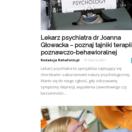
Lekarz psychiatra dr Joanna
Głowacka – poznaj tajniki terapii
poznawczo-behawioralnej
Redakcja Rehaform.pl
-
19 marca 2021
Lekarz psychiatra to specjalista zajmujący się
chorobami i zaburzeniami natury psychologicznej.
Warto się do niego zgłosić, gdy odczuwamy
symptomy depresji, wypalenia zawodowego czy
bezsenności....