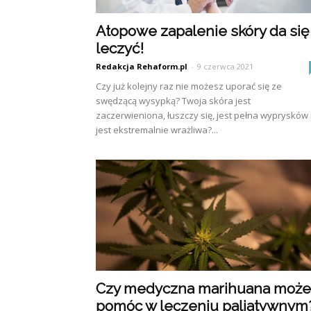
Atopowe zapalenie skóry da się
leczyć!
Redakcja Rehaform.pl
-
9 czerwca 2021
Czy już kolejny raz nie możesz uporać się ze
swędzącą wysypką? Twoja skóra jest
zaczerwieniona, łuszczy się, jest pełna wyprysków 
jest ekstremalnie wrażliwa?...
Czy medyczna marihuana może
pomóc w leczeniu paliatywnym