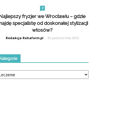
0
Najlepszy fryzjer we Wrocławiu – gdzie
najdę specjalistę od doskonałej stylizacji
włosów?
Redakcja Rehaform.pl
-
30 października 2025
Kategorie
tegorie