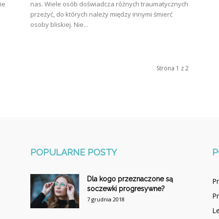
ie
nas. Wiele osób doświadcza różnych traumatycznych
przeżyć, do których należy między innymi śmierć
osoby bliskiej. Nie...
Strona 1 z 2
POPULARNE POSTY
P
Dla kogo przeznaczone są
P
soczewki progresywne?
P
7 grudnia 2018
Le