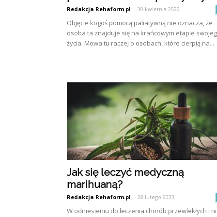
Redakcja Rehaform.pl
-
30 kwietnia 2022
Objęcie kogoś pomocą paliatywną nie oznacza, że
osoba ta znajduje się na krańcowym etapie swoje
życia. Mowa tu raczej o osobach, które cierpią na...
Jak się leczyć medyczną
marihuaną?
Redakcja Rehaform.pl
-
28 lutego 2023
W odniesieniu do leczenia chorób przewlekłych i n