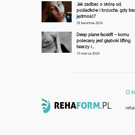
Jak zadbać o skórę ud,
pośladków i brzucha, gdy trac
jędrność?
29 kwietnia 2026
Deep plane facelift – komu
polecany jest głęboki lifting
twarzy i...
15 marca 2026
O 
reha