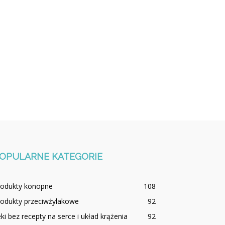
OPULARNE KATEGORIE
rodukty konopne
108
rodukty przeciwżylakowe
92
ki bez recepty na serce i układ krążenia
92