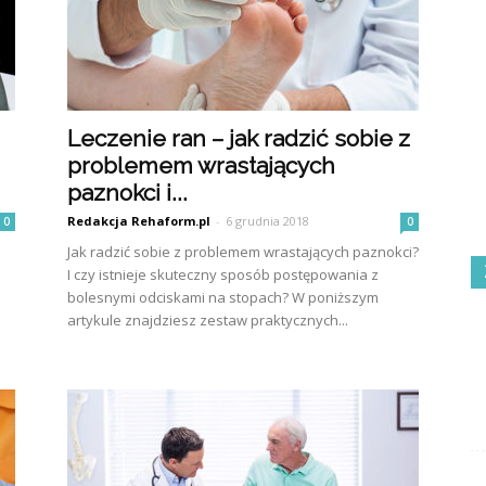
Leczenie ran – jak radzić sobie z
problemem wrastających
paznokci i...
Redakcja Rehaform.pl
-
6 grudnia 2018
0
0
Jak radzić sobie z problemem wrastających paznokci?
I czy istnieje skuteczny sposób postępowania z
bolesnymi odciskami na stopach? W poniższym
artykule znajdziesz zestaw praktycznych...