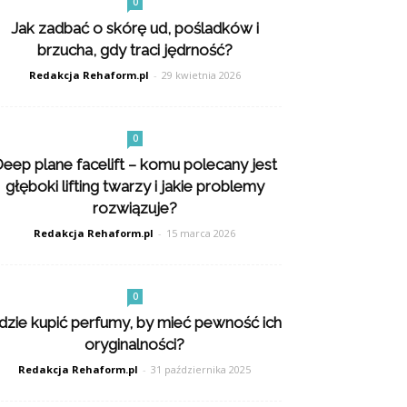
0
Jak zadbać o skórę ud, pośladków i
brzucha, gdy traci jędrność?
Redakcja Rehaform.pl
-
29 kwietnia 2026
0
eep plane facelift – komu polecany jest
głęboki lifting twarzy i jakie problemy
rozwiązuje?
Redakcja Rehaform.pl
-
15 marca 2026
0
dzie kupić perfumy, by mieć pewność ich
oryginalności?
Redakcja Rehaform.pl
-
31 października 2025