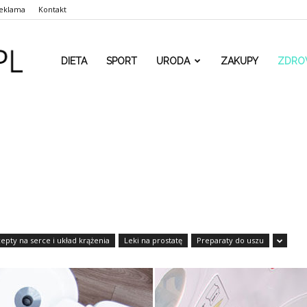
eklama
Kontakt
www.rehaform.pl
DIETA
SPORT
URODA
ZAKUPY
ZDRO
epty na serce i układ krążenia
Leki na prostatę
Preparaty do uszu