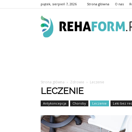
piątek, sierpień 7, 2026
Strona główna
O nas
R
Strona główna
Zdrowie
Leczenie
LECZENIE
Antykoncepcja
Choroby
Leczenie
Leki bez rec