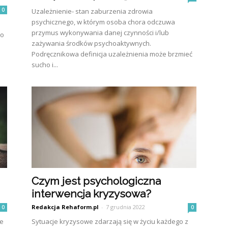
0
Uzależnienie- stan zaburzenia zdrowia
psychicznego, w którym osoba chora odczuwa
przymus wykonywania danej czynności i/lub
go
zażywania środków psychoaktywnych.
Podręcznikowa definicja uzależnienia może brzmieć
sucho i...
Czym jest psychologiczna
interwencja kryzysowa?
Redakcja Rehaform.pl
-
7 grudnia 2022
0
0
ie
Sytuacje kryzysowe zdarzają się w życiu każdego z