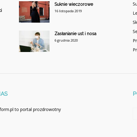
Su
Suknie wieczorowe
i
16 listopada 2019
Le
Sk
S
Zasłanianie ust i nosa
P
6 grudnia 2020
P
NAS
P
form.pl to portal prozdrowotny