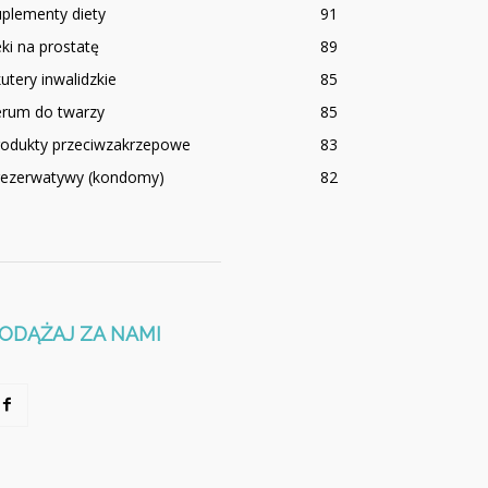
plementy diety
91
ki na prostatę
89
utery inwalidzkie
85
erum do twarzy
85
rodukty przeciwzakrzepowe
83
rezerwatywy (kondomy)
82
ODĄŻAJ ZA NAMI