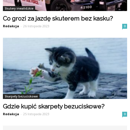
Skutery inwalidzkie
Co grozi za jazdę skuterem bez kasku?
Redakcja
-
26 listopada 2023
0
Skarpety bezuciskowe
Gdzie kupić skarpety bezuciskowe?
Redakcja
-
25 listopada 2023
0