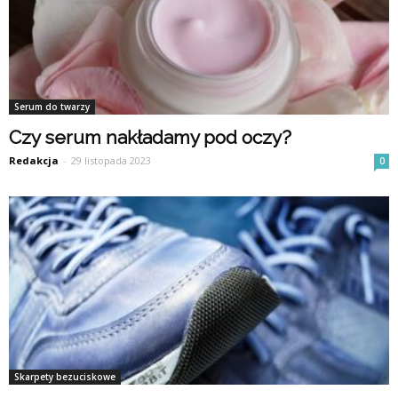
Serum do twarzy
Czy serum nakładamy pod oczy?
Redakcja
-
29 listopada 2023
0
Skarpety bezuciskowe