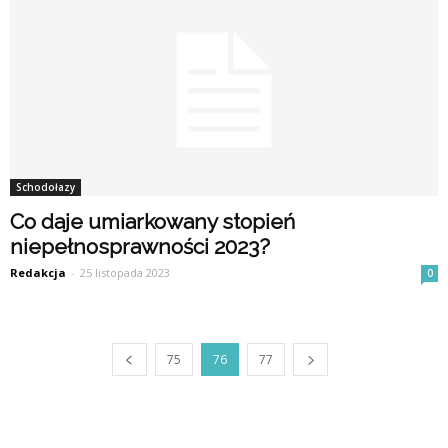
Schodołazy
Co daje umiarkowany stopień
niepełnosprawności 2023?
Redakcja
-
25 listopada 2023
0
75
76
77