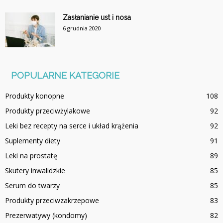
Zasłanianie ust i nosa
6 grudnia 2020
POPULARNE KATEGORIE
Produkty konopne
108
Produkty przeciwżylakowe
92
Leki bez recepty na serce i układ krążenia
92
Suplementy diety
91
Leki na prostatę
89
Skutery inwalidzkie
85
Serum do twarzy
85
Produkty przeciwzakrzepowe
83
Prezerwatywy (kondomy)
82