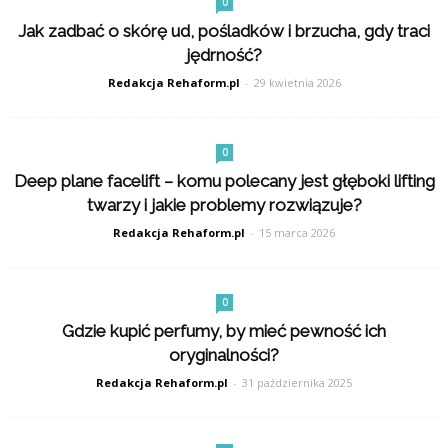
0
Jak zadbać o skórę ud, pośladków i brzucha, gdy traci
jędrność?
Redakcja Rehaform.pl
-
29 kwietnia 2026
0
Deep plane facelift – komu polecany jest głęboki lifting
twarzy i jakie problemy rozwiązuje?
Redakcja Rehaform.pl
-
15 marca 2026
0
Gdzie kupić perfumy, by mieć pewność ich
oryginalności?
Redakcja Rehaform.pl
-
31 października 2025