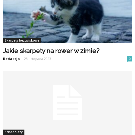
Skarpety bezuciskowe
Jakie skarpety na rower w zimie?
Redakcja
-
28 listopada 2023
0
Schodołazy