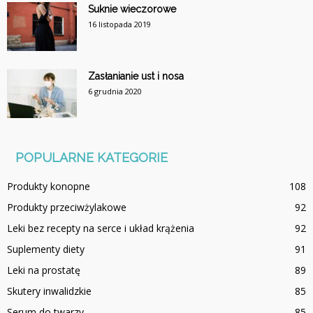
Suknie wieczorowe
16 listopada 2019
Zasłanianie ust i nosa
6 grudnia 2020
POPULARNE KATEGORIE
Produkty konopne
108
Produkty przeciwżylakowe
92
Leki bez recepty na serce i układ krążenia
92
Suplementy diety
91
Leki na prostatę
89
Skutery inwalidzkie
85
Serum do twarzy
85