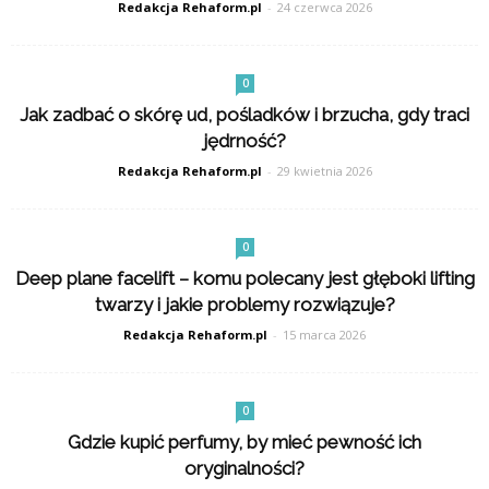
Redakcja Rehaform.pl
-
24 czerwca 2026
0
Jak zadbać o skórę ud, pośladków i brzucha, gdy traci
jędrność?
Redakcja Rehaform.pl
-
29 kwietnia 2026
0
Deep plane facelift – komu polecany jest głęboki lifting
twarzy i jakie problemy rozwiązuje?
Redakcja Rehaform.pl
-
15 marca 2026
0
Gdzie kupić perfumy, by mieć pewność ich
oryginalności?