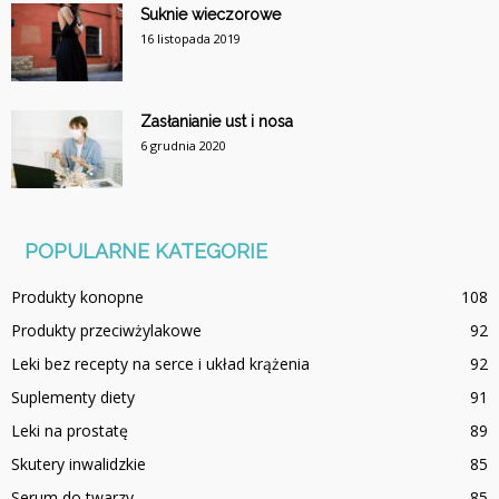
Suknie wieczorowe
16 listopada 2019
Zasłanianie ust i nosa
6 grudnia 2020
POPULARNE KATEGORIE
Produkty konopne
108
Produkty przeciwżylakowe
92
Leki bez recepty na serce i układ krążenia
92
Suplementy diety
91
Leki na prostatę
89
Skutery inwalidzkie
85
Serum do twarzy
85