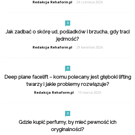
Redakcja Rehaform.pl
-
24 czerwca 2026
0
Jak zadbać o skórę ud, pośladków i brzucha, gdy traci
jędrność?
Redakcja Rehaform.pl
-
29 kwietnia 2026
0
Deep plane facelift – komu polecany jest głęboki lifting
twarzy i jakie problemy rozwiązuje?
Redakcja Rehaform.pl
-
15 marca 2026
0
Gdzie kupić perfumy, by mieć pewność ich
oryginalności?