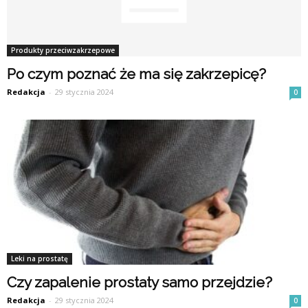
Produkty przeciwzakrzepowe
Po czym poznać że ma się zakrzepicę?
Redakcja
-
29 stycznia 2024
0
Leki na prostatę
Czy zapalenie prostaty samo przejdzie?
Redakcja
-
29 stycznia 2024
0