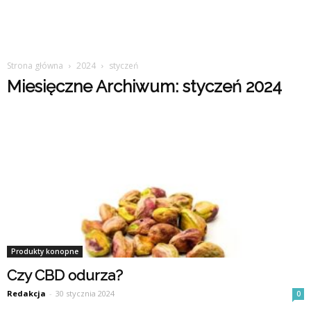
Strona główna
2024
styczeń
Miesięczne Archiwum: styczeń 2024
Produkty konopne
Czy CBD odurza?
Redakcja
-
30 stycznia 2024
0