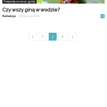
Preparaty na wszy i gnidy
Czy wszy giną w wodzie?
Redakcja
-
28 stycznia 2024
0
1
2
3