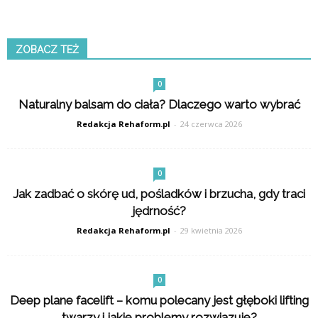
ZOBACZ TEŻ
0
Naturalny balsam do ciała? Dlaczego warto wybrać
Redakcja Rehaform.pl
-
24 czerwca 2026
0
Jak zadbać o skórę ud, pośladków i brzucha, gdy traci
jędrność?
Redakcja Rehaform.pl
-
29 kwietnia 2026
0
Deep plane facelift – komu polecany jest głęboki lifting
twarzy i jakie problemy rozwiązuje?