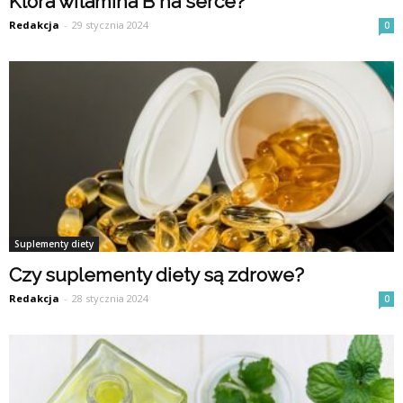
Która witamina B na serce?
Redakcja
-
29 stycznia 2024
0
Suplementy diety
Czy suplementy diety są zdrowe?
Redakcja
-
28 stycznia 2024
0