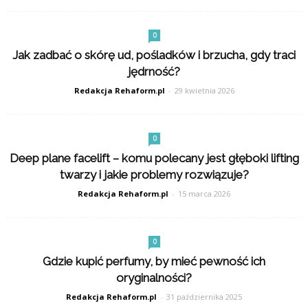
0
Jak zadbać o skórę ud, pośladków i brzucha, gdy traci
jędrność?
Redakcja Rehaform.pl
-
29 kwietnia 2026
0
Deep plane facelift – komu polecany jest głęboki lifting
twarzy i jakie problemy rozwiązuje?
Redakcja Rehaform.pl
-
15 marca 2026
0
Gdzie kupić perfumy, by mieć pewność ich
oryginalności?
Redakcja Rehaform.pl
-
31 października 2025