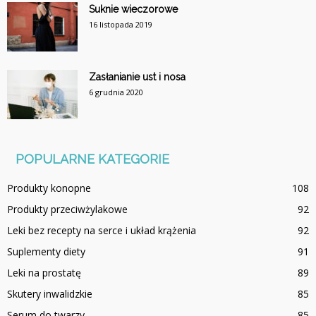
Suknie wieczorowe
16 listopada 2019
Zasłanianie ust i nosa
6 grudnia 2020
POPULARNE KATEGORIE
Produkty konopne
108
Produkty przeciwżylakowe
92
Leki bez recepty na serce i układ krążenia
92
Suplementy diety
91
Leki na prostatę
89
Skutery inwalidzkie
85
Serum do twarzy
85