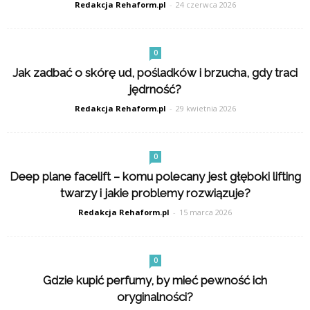
Redakcja Rehaform.pl
-
24 czerwca 2026
0
Jak zadbać o skórę ud, pośladków i brzucha, gdy traci
jędrność?
Redakcja Rehaform.pl
-
29 kwietnia 2026
0
Deep plane facelift – komu polecany jest głęboki lifting
twarzy i jakie problemy rozwiązuje?
Redakcja Rehaform.pl
-
15 marca 2026
0
Gdzie kupić perfumy, by mieć pewność ich
oryginalności?