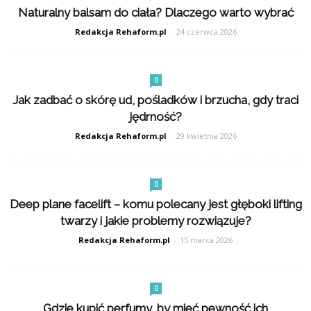
Naturalny balsam do ciała? Dlaczego warto wybrać
Redakcja Rehaform.pl
-
24 czerwca 2026
0
Jak zadbać o skórę ud, pośladków i brzucha, gdy traci
jędrność?
Redakcja Rehaform.pl
-
29 kwietnia 2026
0
Deep plane facelift – komu polecany jest głęboki lifting
twarzy i jakie problemy rozwiązuje?
Redakcja Rehaform.pl
-
15 marca 2026
0
Gdzie kupić perfumy, by mieć pewność ich