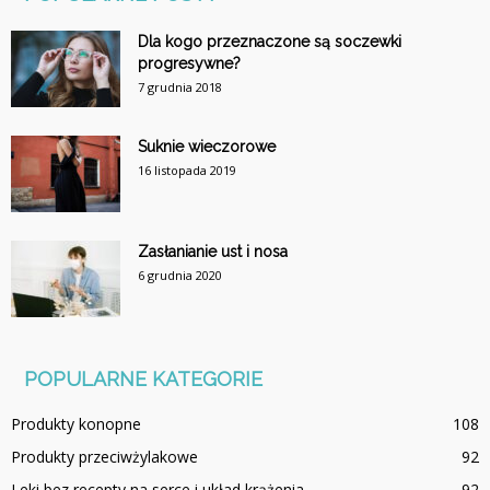
Dla kogo przeznaczone są soczewki
progresywne?
7 grudnia 2018
Suknie wieczorowe
16 listopada 2019
Zasłanianie ust i nosa
6 grudnia 2020
POPULARNE KATEGORIE
Produkty konopne
108
Produkty przeciwżylakowe
92
Leki bez recepty na serce i układ krążenia
92