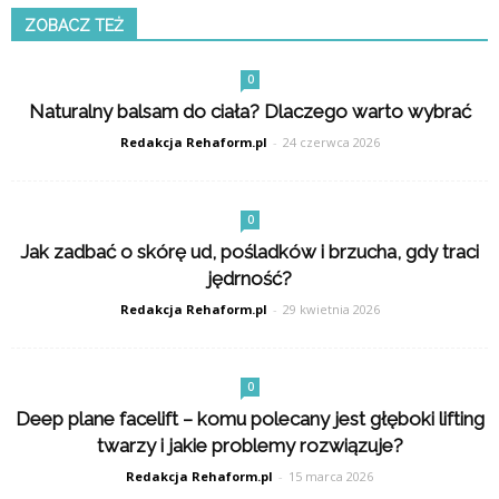
ZOBACZ TEŻ
0
Naturalny balsam do ciała? Dlaczego warto wybrać
Redakcja Rehaform.pl
-
24 czerwca 2026
0
Jak zadbać o skórę ud, pośladków i brzucha, gdy traci
jędrność?
Redakcja Rehaform.pl
-
29 kwietnia 2026
0
Deep plane facelift – komu polecany jest głęboki lifting
twarzy i jakie problemy rozwiązuje?
Redakcja Rehaform.pl
-
15 marca 2026