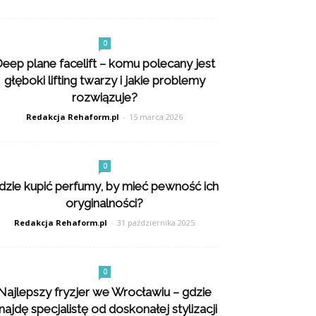
0
eep plane facelift – komu polecany jest
głęboki lifting twarzy i jakie problemy
rozwiązuje?
Redakcja Rehaform.pl
-
15 marca 2026
0
dzie kupić perfumy, by mieć pewność ich
oryginalności?
Redakcja Rehaform.pl
-
31 października 2025
0
Najlepszy fryzjer we Wrocławiu – gdzie
najdę specjalistę od doskonałej stylizacji