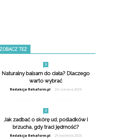
ZOBACZ TEŻ
0
Naturalny balsam do ciała? Dlaczego
warto wybrać
Redakcja Rehaform.pl
-
24 czerwca 2026
0
Jak zadbać o skórę ud, pośladków i
brzucha, gdy traci jędrność?
Redakcja Rehaform.pl
-
29 kwietnia 2026