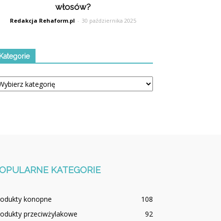
włosów?
Redakcja Rehaform.pl
-
30 października 2025
Kategorie
tegorie
OPULARNE KATEGORIE
rodukty konopne
108
rodukty przeciwżylakowe
92