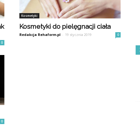
Kosmetyki
ak
Kosmetyki do pielęgnacji ciała
Redakcja Rehaform.pl
-
19 stycznia 2019
0
0
0