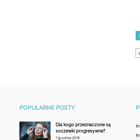
Ka
POPULARNE POSTY
P
Dla kogo przeznaczone są
P
soczewki progresywne?
P
7 grudnia 2018