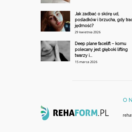
Jak zadbać o skórę ud,
pośladków i brzucha, gdy trac
jędrność?
29 kwietnia 2026
Deep plane facelift – komu
polecany jest głęboki lifting
twarzy i...
15 marca 2026
O 
reha