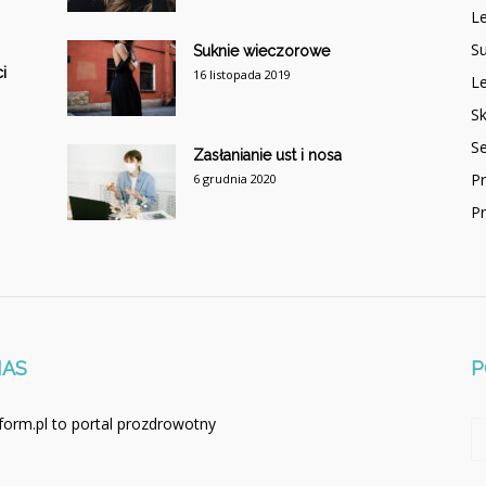
Le
Su
Suknie wieczorowe
i
16 listopada 2019
Le
Sk
S
Zasłanianie ust i nosa
P
6 grudnia 2020
P
NAS
P
form.pl to portal prozdrowotny