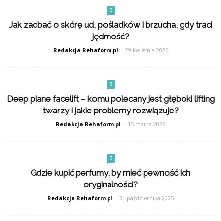
0
Jak zadbać o skórę ud, pośladków i brzucha, gdy traci
jędrność?
Redakcja Rehaform.pl
-
29 kwietnia 2026
0
Deep plane facelift – komu polecany jest głęboki lifting
twarzy i jakie problemy rozwiązuje?
Redakcja Rehaform.pl
-
15 marca 2026
0
Gdzie kupić perfumy, by mieć pewność ich
oryginalności?
Redakcja Rehaform.pl
-
31 października 2025