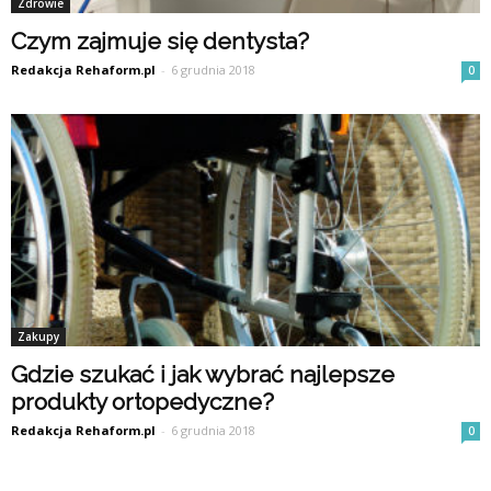
Zdrowie
Czym zajmuje się dentysta?
Redakcja Rehaform.pl
-
6 grudnia 2018
0
Zakupy
Gdzie szukać i jak wybrać najlepsze
produkty ortopedyczne?
Redakcja Rehaform.pl
-
6 grudnia 2018
0