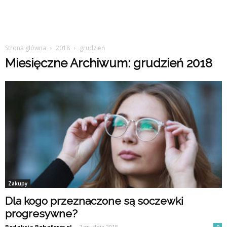
Strona główna
2018
grudzień
Miesięczne Archiwum: grudzień 2018
Zakupy
Dla kogo przeznaczone są soczewki
progresywne?
Redakcja Rehaform.pl
-
7 grudnia 2018