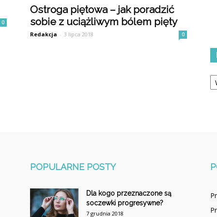
Ostroga piętowa – jak poradzić
sobie z uciążliwym bólem pięty
0
Redakcja
-
3 lipca 2018
0
Ka
POPULARNE POSTY
P
Dla kogo przeznaczone są
P
soczewki progresywne?
P
7 grudnia 2018