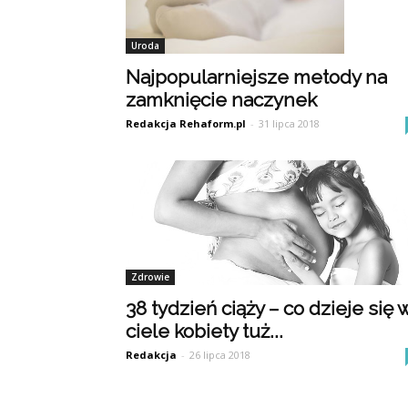
Uroda
Najpopularniejsze metody na
zamknięcie naczynek
Redakcja Rehaform.pl
-
31 lipca 2018
Zdrowie
38 tydzień ciąży – co dzieje się 
ciele kobiety tuż...
Redakcja
-
26 lipca 2018