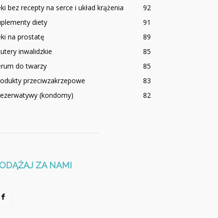
ki bez recepty na serce i układ krążenia
92
plementy diety
91
ki na prostatę
89
utery inwalidzkie
85
erum do twarzy
85
rodukty przeciwzakrzepowe
83
rezerwatywy (kondomy)
82
ODĄŻAJ ZA NAMI