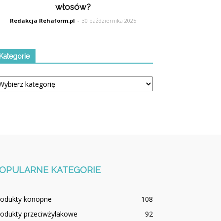
włosów?
Redakcja Rehaform.pl
-
30 października 2025
Kategorie
tegorie
OPULARNE KATEGORIE
rodukty konopne
108
rodukty przeciwżylakowe
92