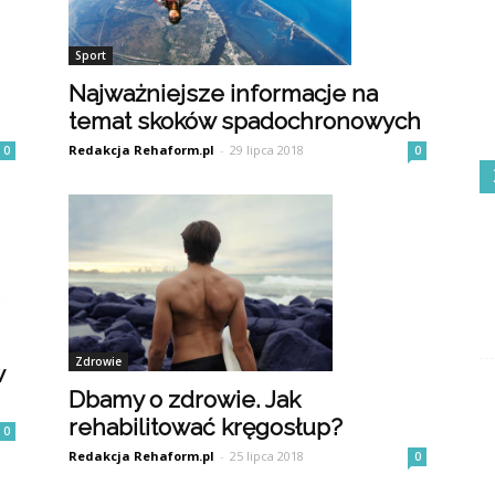
Sport
Najważniejsze informacje na
temat skoków spadochronowych
Redakcja Rehaform.pl
-
29 lipca 2018
0
0
Zdrowie
w
Dbamy o zdrowie. Jak
rehabilitować kręgosłup?
0
Redakcja Rehaform.pl
-
25 lipca 2018
0