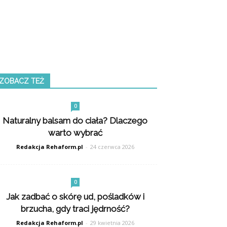
ZOBACZ TEŻ
0
Naturalny balsam do ciała? Dlaczego
warto wybrać
Redakcja Rehaform.pl
-
24 czerwca 2026
0
Jak zadbać o skórę ud, pośladków i
brzucha, gdy traci jędrność?
Redakcja Rehaform.pl
-
29 kwietnia 2026