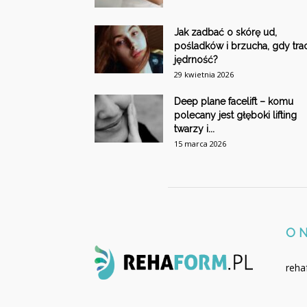
Jak zadbać o skórę ud,
pośladków i brzucha, gdy trac
jędrność?
29 kwietnia 2026
Deep plane facelift – komu
polecany jest głęboki lifting
twarzy i...
15 marca 2026
O 
reha