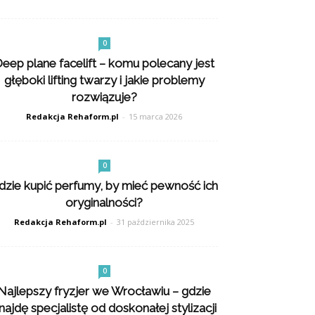
0
eep plane facelift – komu polecany jest
głęboki lifting twarzy i jakie problemy
rozwiązuje?
Redakcja Rehaform.pl
-
15 marca 2026
0
dzie kupić perfumy, by mieć pewność ich
oryginalności?
Redakcja Rehaform.pl
-
31 października 2025
0
Najlepszy fryzjer we Wrocławiu – gdzie
najdę specjalistę od doskonałej stylizacji