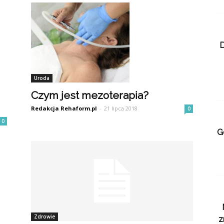
D
Uroda
Czym jest mezoterapia?
Redakcja Rehaform.pl
-
21 lipca 2018
0
0
G
Zdrowie
z