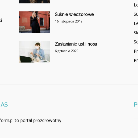
Le
Su
Suknie wieczorowe
i
16 listopada 2019
Le
Sk
S
Zasłanianie ust i nosa
P
6 grudnia 2020
P
NAS
P
form.pl to portal prozdrowotny